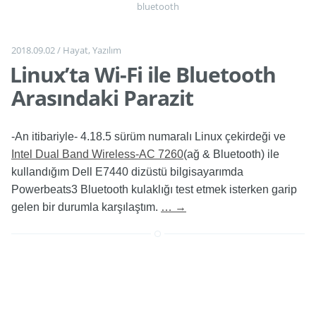
bluetooth
2018.09.02
/
Hayat
,
Yazılım
Linux’ta Wi-Fi ile Bluetooth
Arasındaki Parazit
-An itibariyle- 4.18.5 sürüm numaralı Linux çekirdeği ve
Intel Dual Band Wireless-AC 7260
(ağ & Bluetooth) ile
kullandığım Dell E7440 dizüstü bilgisayarımda
Powerbeats3 Bluetooth kulaklığı test etmek isterken garip
gelen bir durumla karşılaştım.
…
→